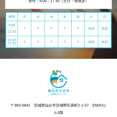
受付：9:00 - 17:30（土日・祝休診）
時間
月
火
水
木
金
土
日
9:00
~
⚪︎
⚪︎
⚪︎
⚪︎
⚪︎
休診
休診
12:30
13:30~
⚪︎
⚪︎
⚪︎
⚪︎
⚪︎
休診
休診
17:30
〒983-0841 宮城県仙台市宮城野区原町2-1-57 ENDOビ
ル1階