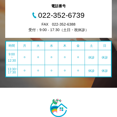
電話番号
022-352-6739
FAX 022-352-6388
受付：9:00 - 17:30（土日・祝休診）
時間
月
火
水
木
金
土
日
9:00
~
⚪︎
⚪︎
⚪︎
⚪︎
⚪︎
休診
休診
12:30
13:30~
⚪︎
⚪︎
⚪︎
⚪︎
⚪︎
休診
休診
17:30