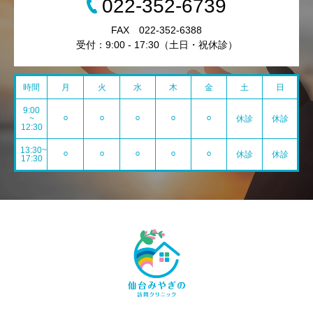
022-352-6739
FAX 022-352-6388
受付：9:00 - 17:30（土日・祝休診）
時間
月
火
水
木
金
土
日
9:00
~
⚪︎
⚪︎
⚪︎
⚪︎
⚪︎
休診
休診
12:30
13:30~
⚪︎
⚪︎
⚪︎
⚪︎
⚪︎
休診
休診
17:30