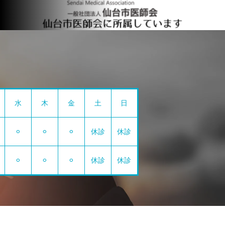
水
木
金
土
日
⚪︎
⚪︎
⚪︎
休診
休診
⚪︎
⚪︎
⚪︎
休診
休診